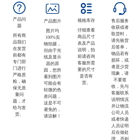
产品问
规格库存
售后服务
产品图片
题
收获或者
仔细查看
图片均
取货时，
所有商
商品尺寸
100%实
请先验货
品我们
表及产品
物拍摄，
后签单，
在发货
说明，拍
但由于光
物品若有
前都有
前请咨询
线及显示
损坏，或
专门部
客服所需
器的原
者是少货
门进行
要的尺寸
因，您所
现象，请
严格质
是否有
看到图片
不要签
检，确
货。
可能会有
收，先与
保无质
轻微的色
客服联系
量问
差问题，
说明情况
题，才
这是不可
并让物流
给与发
避免的，
公司人员
货。
请谅解！
或者快递
人员证明
后在做处
理，否则