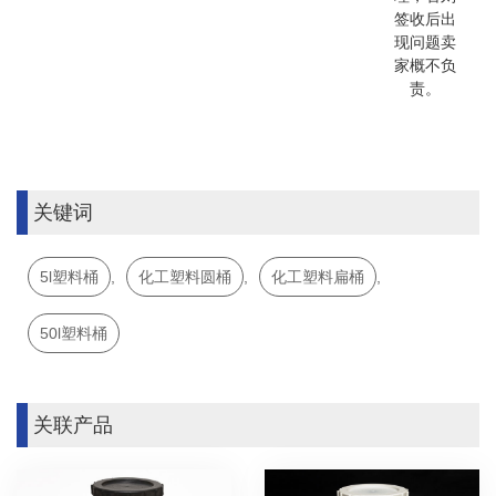
签收后出
现问题卖
家概不负
责。
关键词
5l塑料桶
,
化工塑料圆桶
,
化工塑料扁桶
,
50l塑料桶
关联产品