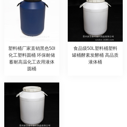
塑料桶厂家直销黑色50l
食品级50L塑料桶塑料
化工塑料圆桶 环保耐储
罐桶酵素发酵桶 高品质
蓄耐高温化工农用液体
液体桶
圆桶