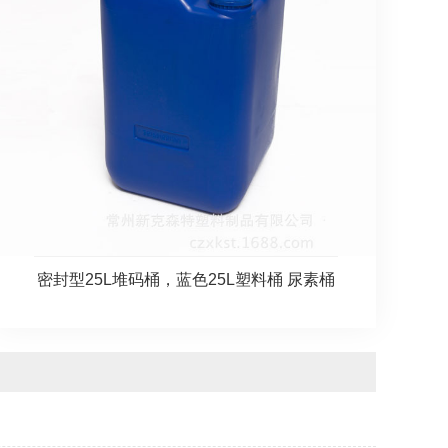
密封型25L堆码桶，蓝色25L塑料桶 尿素桶