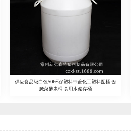
供应食品级白色50l环保塑料带盖化工塑料圆桶 酱
腌菜酵素桶 食用水储存桶