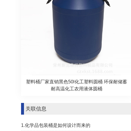
塑料桶厂家直销黑色50l化工塑料圆桶 环保耐储蓄
耐高温化工农用液体圆桶
关联信息
1.化学品包装桶是如何设计而来的