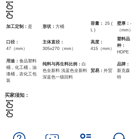
容量：
25 (
壁厚：
-
加工定制：
是
形状：
方桶
L )
（mm）
塑料品
口径：
主体直径：
高度：
种：
47（mm）
305x270（mm）
415（mm）
HDPE
用途：
食品塑料
纯料与再生料比例：
白
品牌：
桶，化工桶，油
色全新料 浅蓝色全新料
贸易：
外贸
新克森
漆桶，农化工包
深蓝色一级回料
特
装
买家须知：