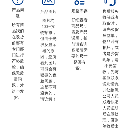
产品问
规格库存
售后服务
产品图片
题
收获或者
仔细查看
图片均
取货时，
所有商
商品尺寸
100%实
请先验货
品我们
表及产品
物拍摄，
后签单，
在发货
说明，拍
但由于光
物品若有
前都有
前请咨询
线及显示
损坏，或
专门部
客服所需
器的原
者是少货
门进行
要的尺寸
因，您所
现象，请
严格质
是否有
看到图片
不要签
检，确
货。
可能会有
收，先与
保无质
轻微的色
客服联系
量问
差问题，
说明情况
题，才
这是不可
并让物流
给与发
避免的，
公司人员
货。
请谅解！
或者快递
人员证明
后在做处
理，否则
签收后出