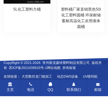
5L化工塑料方桶
塑料桶厂家直销黑色50l
化工塑料圆桶 环保耐储
蓄耐高温化工农用液体
圆桶
CopyRight © 2021-2026 常州新克森特塑料制品有限公司 版权所
有
苏ICP备2021039533号-1
网站地图
所有标签
友情链接：
大型数控龙门铣加工
动态DWS设备
UV喷码机
人造彩砂
橡胶电子拉力机
玻璃瓶啤酒灌装线
主页
电话
QQ
联系我们
邮箱
合肥不锈钢风管
氮吹仪北京
德国希尔思流量计
离心萃取分离机
氧化铝板