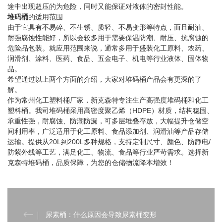
途中出现超压的为危险，同时又能保证对液体的密封性能。
堆码桶
的适用范围
由于它具有不易碎、不生锈、质轻、不易变形等特点，而且耐油、
耐强腐蚀性能好，所以会较多用于需要保温防潮、耐压、抗腐蚀的
危险品包装。就应用范围来说，通常多用于盛装化工原料、农药、
润滑剂、涂料、医药、食品、五金电子、机电等行业液体、固体物
品。
希望通过以上两个方面的介绍，大家对堆码桶产品会有更深的了
解。
作为常州化工塑料桶厂家，新克森特专注生产高强度堆码桶和化工
塑料桶。我司堆码桶采用高密度聚乙烯（HDPE）材质，结构稳固、
承重性强，耐腐蚀、防潮防漏，可多层堆叠存放，大幅提升仓储空
间利用率，广泛适用于化工原料、食品添加剂、润滑油等产品存储
运输。提供从20L到200L多种规格，支持定制尺寸、颜色、防静电/
防紫外线等工艺，满足化工、物流、食品等行业严苛需求。选择新
克森特堆码桶，品质保障，为您的仓储物流降本增效！
尿素桶：什么原因会导致尿素桶变形