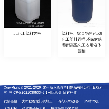
5L化工塑料方桶
塑料桶厂家直销黑色50l
化工塑料圆桶 环保耐储
蓄耐高温化工农用液体
圆桶
CopyRight © 2021-2026 常州新克森特塑料制品有限公司 版权所
有
苏ICP备2021039533号-1
网站地图
所有标签
友情链接：
大型数控龙门铣加工
动态DWS设备
UV喷码机
人造彩砂
橡胶电子拉力机
玻璃瓶啤酒灌装线