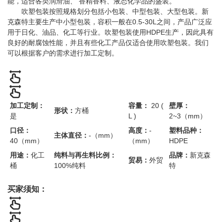
能，适合各类润滑油、 香精香料、液态化学品的盛装。
吹塑包装按照规格划分包括小包装、中型包装、大型包装。新
克森特主要生产中小型包装，容积一般在0.5-30L之间，产品广泛应
用于日化、油品、化工等行业。吹塑包装使用HDPE生产，因此具有
良好的耐腐蚀性能，并且有些化工产品仅适合使用吹塑包装。我们
可以根据客户的需求进行加工定制。
加工定制：
容量：
20 (
壁厚：
形状：
方桶
是
L )
2~3（mm）
口径：
高度：
-
塑料品种：
主体直径：
-（mm）
40（mm）
（mm）
HDPE
用途：
化工
纯料与再生料比例：
品牌：
新克森
贸易：
外贸
桶
100%纯料
特
买家须知：