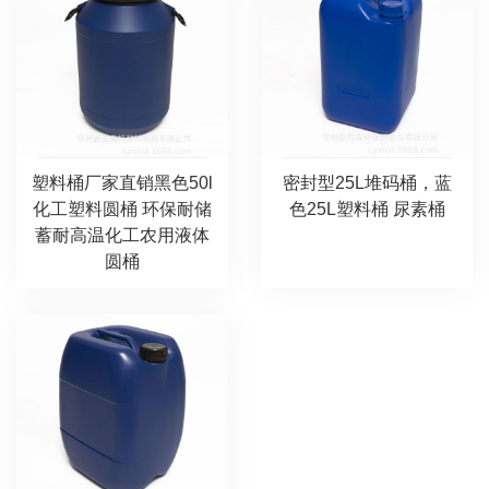
塑料桶厂家直销黑色50l
密封型25L堆码桶，蓝
化工塑料圆桶 环保耐储
色25L塑料桶 尿素桶
蓄耐高温化工农用液体
圆桶