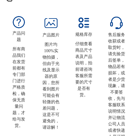
产品问
规格库存
售后服务
产品图片
题
收获或者
仔细查看
图片均
取货时，
所有商
商品尺寸
100%实
请先验货
品我们
表及产品
物拍摄，
后签单，
在发货
说明，拍
但由于光
物品若有
前都有
前请咨询
线及显示
损坏，或
专门部
客服所需
器的原
者是少货
门进行
要的尺寸
因，您所
现象，请
严格质
是否有
看到图片
不要签
检，确
货。
可能会有
收，先与
保无质
轻微的色
客服联系
量问
差问题，
说明情况
题，才
这是不可
并让物流
给与发
避免的，
公司人员
货。
请谅解！
或者快递